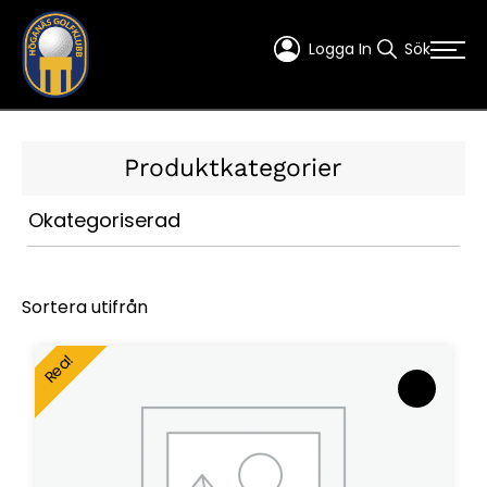
Logga In
Sök
Produktkategorier
Okategoriserad
Sortera utifrån
Rea!