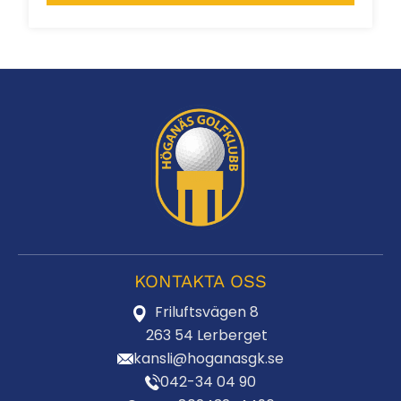
745,00 kr.
740,00 kr.
KONTAKTA OSS
Friluftsvägen 8
263 54 Lerberget
kansli@hoganasgk.se
042-34 04 90