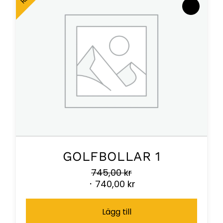
GOLFBOLLAR 1
745,00
kr
Det
Det
740,00
kr
ursprungliga
nuvarande
priset
priset
Lägg till
var:
är: