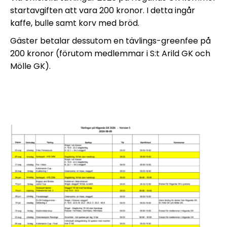
startavgiften att vara 200 kronor. I detta ingår
kaffe, bulle samt korv med bröd.
Gäster betalar dessutom en tävlings-greenfee på
200 kronor (förutom medlemmar i S:t Arild GK och
Mölle GK).