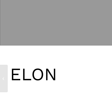
ELON
Nordvästra Skånes Flygklubb